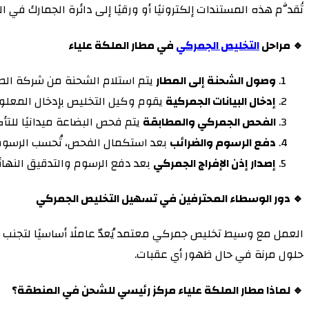
تُقدَّم هذه المستندات إلكترونيًا أو ورقيًا إلى دائرة الجمارك في 
🔹 مراحل
التخليص الجمركي
في مطار الملكة علياء
وصول الشحنة إلى المطار
يتم استلام الشحنة من شركة الط
إدخال البيانات الجمركية
يقوم وكيل التخليص بإدخال المعلوم
الفحص الجمركي والمطابقة
يتم فحص البضاعة ميدانيًا للتأك
دفع الرسوم والضرائب
بعد استكمال الفحص، تُحسب الرسوم ال
إصدار إذن الإفراج الجمركي
بعد دفع الرسوم والتدقيق النهائي
🔹 دور الوسطاء المحترفين في تسهيل التخليص الجمركي
العمل مع وسيط تخليص جمركي معتمد يُعدّ عاملًا أساسيًا لتجنب ا
حلول مرنة في حال ظهور أي عقبات.
🔹 لماذا مطار الملكة علياء مركز رئيسي للشحن في المنطقة؟