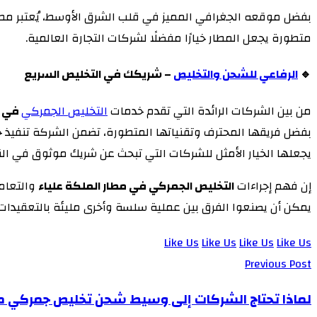
بفضل موقعه الجغرافي المميز في قلب الشرق الأوسط، يُعتبر مطار 
متطورة يجعل المطار خيارًا مفضلًا لشركات التجارة العالمية.
🔹
الرفاعي للشحن والتخليص
– شريكك في التخليص السريع
من بين الشركات الرائدة التي تقدم خدمات
التخليص الجمركي
في م
بفضل فريقها المحترف وتقنياتها المتطورة، تضمن الشركة تنفيذ 
يجعلها الخيار الأمثل للشركات التي تبحث عن شريك موثوق في النقل
إن فهم إجراءات
التخليص الجمركي في مطار الملكة علياء
والتعامل
يمكن أن يصنعوا الفرق بين عملية سلسة وأخرى مليئة بالتعقيدا
Like Us
Like Us
Like Us
Like Us
Previous Post
لماذا تحتاج الشركات إلى وسيط شحن تخليص جمركي 